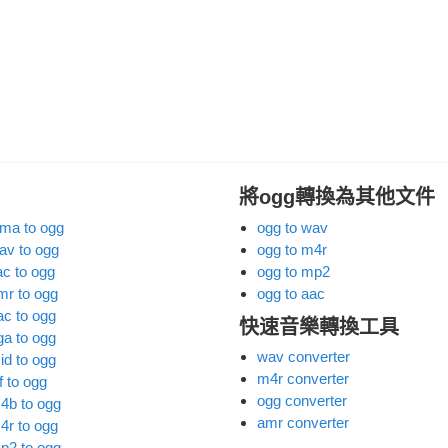
將ogg轉換為其他文件
ma to ogg
ogg to wav
av to ogg
ogg to m4r
ac to ogg
ogg to mp2
mr to ogg
ogg to aac
ac to ogg
快速音樂轉換工具
ga to ogg
wav converter
id to ogg
m4r converter
f to ogg
ogg converter
4b to ogg
amr converter
4r to ogg
p2 to ogg