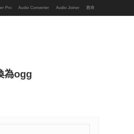
er Pro
Audio Converter
Audio Joiner
救命
換為ogg