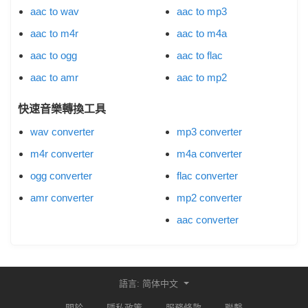
aac to wav
aac to mp3
aac to m4r
aac to m4a
aac to ogg
aac to flac
aac to amr
aac to mp2
快速音樂轉換工具
wav converter
mp3 converter
m4r converter
m4a converter
ogg converter
flac converter
amr converter
mp2 converter
aac converter
語言: 简体中文
關於
隱私政策
服務條款
聯繫