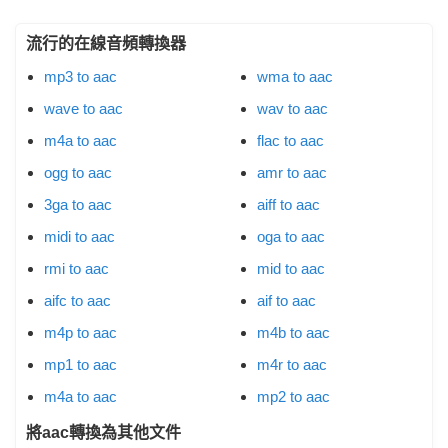
流行的在線音頻轉換器
mp3 to aac
wma to aac
wave to aac
wav to aac
m4a to aac
flac to aac
ogg to aac
amr to aac
3ga to aac
aiff to aac
midi to aac
oga to aac
rmi to aac
mid to aac
aifc to aac
aif to aac
m4p to aac
m4b to aac
mp1 to aac
m4r to aac
m4a to aac
mp2 to aac
將aac轉換為其他文件