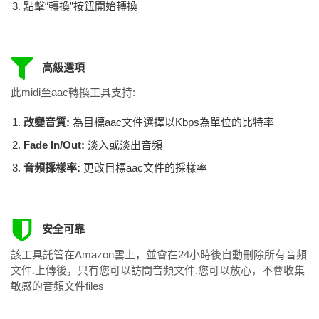
點擊“轉換”按鈕開始轉換
高級選項
此midi至aac轉換工具支持:
改變音質:
為目標aac文件選擇以Kbps為單位的比特率
Fade In/Out:
淡入或淡出音頻
音頻採樣率:
更改目標aac文件的採樣率
安全可靠
該工具託管在Amazon雲上，並會在24小時後自動刪除所有音頻
文件.上傳後，只有您可以訪問音頻文件.您可以放心，不會收集
敏感的音頻文件files