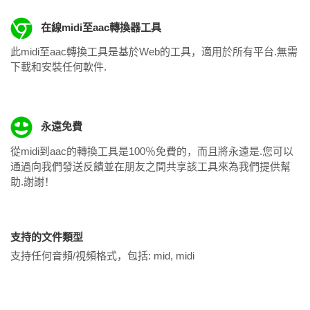
在線midi至aac轉換器工具
此midi至aac轉換工具是基於Web的工具，適用於所有平台.無需
下載和安裝任何軟件.
永遠免費
從midi到aac的轉換工具是100％免費的，而且將永遠是.您可以
通過向我們發送反饋並在朋友之間共享該工具來為我們提供幫
助.謝謝！
支持的文件類型
支持任何音頻/視頻格式，包括:
mid, midi