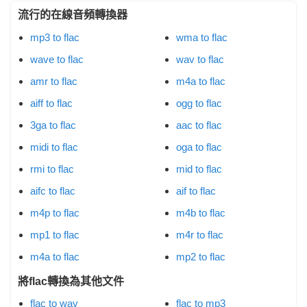
流行的在線音頻轉換器
mp3 to flac
wma to flac
wave to flac
wav to flac
amr to flac
m4a to flac
aiff to flac
ogg to flac
3ga to flac
aac to flac
midi to flac
oga to flac
rmi to flac
mid to flac
aifc to flac
aif to flac
m4p to flac
m4b to flac
mp1 to flac
m4r to flac
m4a to flac
mp2 to flac
將flac轉換為其他文件
flac to wav
flac to mp3