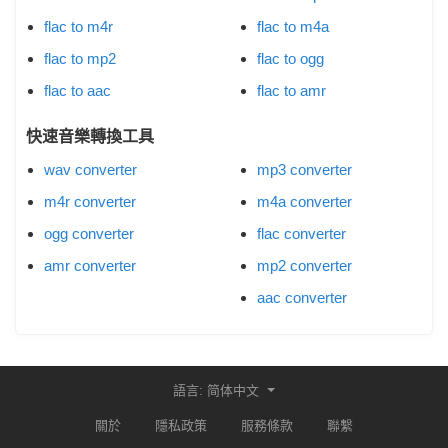
flac to m4r
flac to m4a
flac to mp2
flac to ogg
flac to aac
flac to amr
快速音樂轉換工具
wav converter
mp3 converter
m4r converter
m4a converter
ogg converter
flac converter
amr converter
mp2 converter
aac converter
語言: 简体中文
關於
隱私政策
服務條款
聯繫