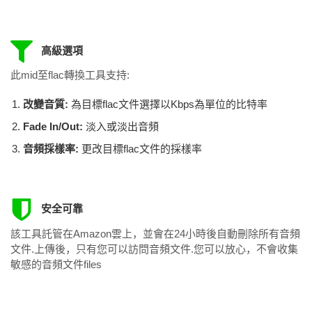
高級選項
此mid至flac轉換工具支持:
改變音質:
為目標flac文件選擇以Kbps為單位的比特率
Fade In/Out:
淡入或淡出音頻
音頻採樣率:
更改目標flac文件的採樣率
安全可靠
該工具託管在Amazon雲上，並會在24小時後自動刪除所有音頻
文件.上傳後，只有您可以訪問音頻文件.您可以放心，不會收集
敏感的音頻文件files