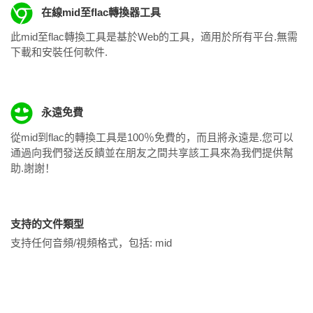
在線mid至flac轉換器工具
此mid至flac轉換工具是基於Web的工具，適用於所有平台.無需
下載和安裝任何軟件.
永遠免費
從mid到flac的轉換工具是100％免費的，而且將永遠是.您可以
通過向我們發送反饋並在朋友之間共享該工具來為我們提供幫
助.謝謝！
支持的文件類型
支持任何音頻/視頻格式，包括:
mid