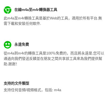
在線m4a至m4r轉換器工具
此m4a至m4r轉換工具是基於Web的工具，適用於所有平台.無
需下載和安裝任何軟件.
永遠免費
從m4a到m4r的轉換工具是100％免費的，而且將永遠是.您可以
通過向我們發送反饋並在朋友之間共享該工具來為我們提供幫
助.謝謝！
支持的文件類型
支持任何音頻/視頻格式，包括:
m4a