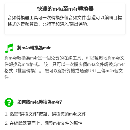
快速的m4a至m4r轉換器
音頻轉換器工具可一次轉換多個音頻文件.您還可以編輯目標
格式的音頻質量，比特率和淡入/淡出選項.
將m4a轉換為m4r
將m4a轉換為m4r是一個免費的在線工具，可以輕鬆地將m4a文
件轉換為m4r格式。 該工具可以一次將多個m4a文件轉換為m4r
格式（批量轉換）。 您可以從計算機或通過URL上傳m4a個文
件。
如何將m4a轉換為m4r？
點擊“選擇文件”按鈕，選擇您的m4a文件
在編輯器頁面上，調整m4r文件的屬性.