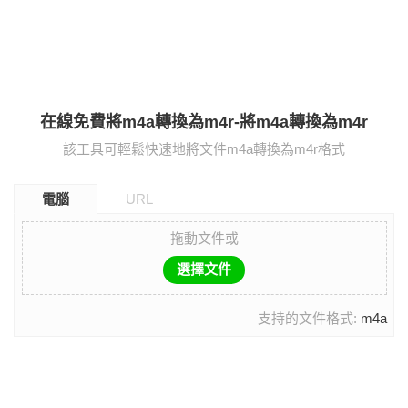
在線免費將m4a轉換為m4r-將m4a轉換為m4r
該工具可輕鬆快速地將文件m4a轉換為m4r格式
電腦
URL
拖動文件或
選擇文件
支持的文件格式:
m4a