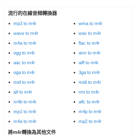
流行的在線音頻轉換器
mp3 to m4r
wma to m4r
wave to m4r
wav to m4r
m4a to m4r
flac to m4r
ogg to m4r
amr to m4r
aac to m4r
aiff to m4r
oga to m4r
3ga to m4r
mid to m4r
midi to m4r
aif to m4r
rmi to m4r
m4b to m4r
aifc to m4r
mp1 to m4r
m4p to m4r
m4a to m4r
mp2 to m4r
將m4r轉換為其他文件