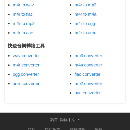
m4r to wav
m4r to mp3
m4r to flac
m4r to m4a
m4r to mp2
m4r to ogg
m4r to aac
m4r to amr
快速音樂轉換工具
wav converter
mp3 converter
m4r converter
m4a converter
ogg converter
flac converter
amr converter
mp2 converter
aac converter
語言: 简体中文
關於
隱私政策
服務條款
聯繫