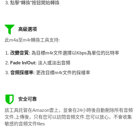
點擊“轉換”按鈕開始轉換
高級選項
此m4a至m4r轉換工具支持:
改變音質:
為目標m4r文件選擇以Kbps為單位的比特率
Fade In/Out:
淡入或淡出音頻
音頻採樣率:
更改目標m4r文件的採樣率
安全可靠
該工具託管在Amazon雲上，並會在24小時後自動刪除所有音頻
文件.上傳後，只有您可以訪問音頻文件.您可以放心，不會收集
敏感的音頻文件files