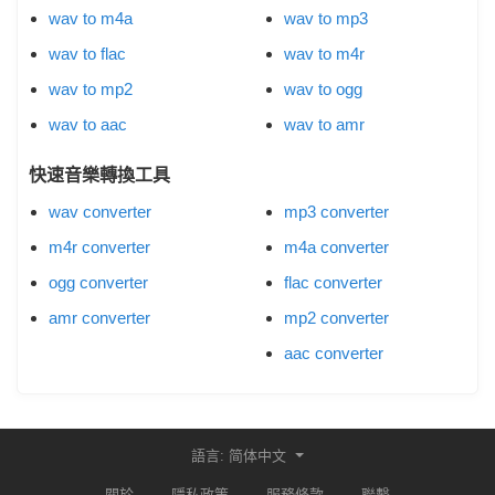
wav to m4a
wav to mp3
wav to flac
wav to m4r
wav to mp2
wav to ogg
wav to aac
wav to amr
快速音樂轉換工具
wav converter
mp3 converter
m4r converter
m4a converter
ogg converter
flac converter
amr converter
mp2 converter
aac converter
語言: 简体中文
關於
隱私政策
服務條款
聯繫