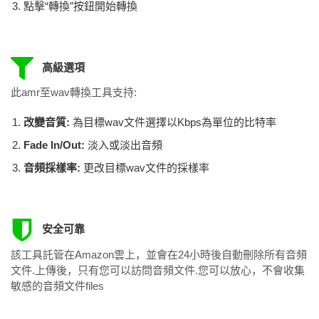
點擊“轉換”按鈕開始轉換
高級選項
此amr至wav轉換工具支持:
改變音質:
為目標wav文件選擇以Kbps為單位的比特率
Fade In/Out:
淡入或淡出音頻
音頻採樣率:
更改目標wav文件的採樣率
安全可靠
該工具託管在Amazon雲上，並會在24小時後自動刪除所有音頻
文件.上傳後，只有您可以訪問音頻文件.您可以放心，不會收集
敏感的音頻文件files