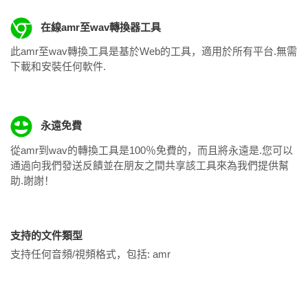
在線amr至wav轉換器工具
此amr至wav轉換工具是基於Web的工具，適用於所有平台.無需
下載和安裝任何軟件.
永遠免費
從amr到wav的轉換工具是100％免費的，而且將永遠是.您可以
通過向我們發送反饋並在朋友之間共享該工具來為我們提供幫
助.謝謝！
支持的文件類型
支持任何音頻/視頻格式，包括:
amr