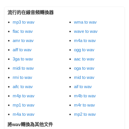
流行的在線音頻轉換器
mp3 to wav
wma to wav
flac to wav
wave to wav
amr to wav
m4a to wav
aiff to wav
ogg to wav
3ga to wav
aac to wav
midi to wav
oga to wav
rmi to wav
mid to wav
aifc to wav
aif to wav
m4p to wav
m4b to wav
mp1 to wav
m4r to wav
m4a to wav
mp2 to wav
將wav轉換為其他文件