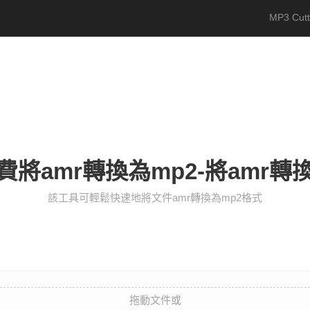
MP3 Cutt
將amr轉換為mp2-將amr轉
該工具可輕鬆快速地將文件amr轉換為mp2格式
拖動文件或