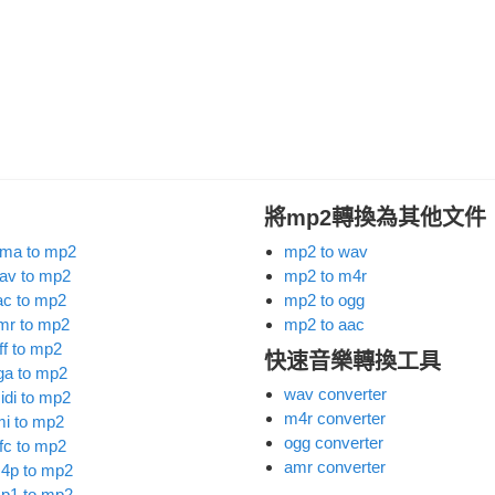
將mp2轉換為其他文件
ma to mp2
mp2 to wav
av to mp2
mp2 to m4r
lac to mp2
mp2 to ogg
mr to mp2
mp2 to aac
ff to mp2
快速音樂轉換工具
ga to mp2
wav converter
idi to mp2
m4r converter
mi to mp2
ogg converter
ifc to mp2
amr converter
4p to mp2
p1 to mp2