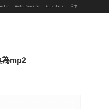
er Pro
Audio Converter
Audio Joiner
救命
換為mp2