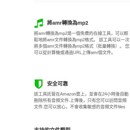
將amr轉換為mp2
將amr轉換為mp2是一個免費的在線工具，可以輕
鬆地將amr文件轉換為mp2格式。 該工具可以一次
將多個amr文件轉換為mp2格式（批量轉換）。 您
可以從計算機或通過URL上傳amr個文件。
安全可靠
該工具託管在Amazon雲上，並會在24小時後自動
刪除所有音頻文件.上傳後，只有您可以訪問音頻
文件.您可以放心，不會收集敏感的音頻文件files