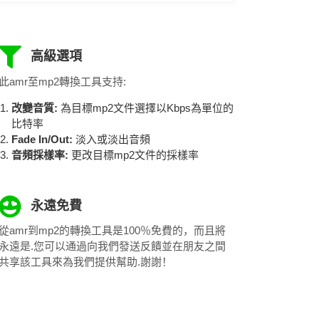
高級選項
此amr至mp2轉換工具支持:
改變音質:
為目標mp2文件選擇以Kbps為單位的
比特率
Fade In/Out:
淡入或淡出音頻
音頻採樣率:
更改目標mp2文件的採樣率
永遠免費
從amr到mp2的轉換工具是100％免費的，而且將
永遠是.您可以通過向我們發送反饋並在朋友之間
共享該工具來為我們提供幫助.謝謝！