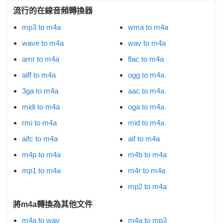
流行的在線音頻轉換器
mp3 to m4a
wma to m4a
wave to m4a
wav to m4a
amr to m4a
flac to m4a
aiff to m4a
ogg to m4a
3ga to m4a
aac to m4a
midi to m4a
oga to m4a
rmi to m4a
mid to m4a
aifc to m4a
aif to m4a
m4p to m4a
m4b to m4a
mp1 to m4a
m4r to m4a
mp2 to m4a
將m4a轉換為其他文件
m4a to wav
m4a to mp3