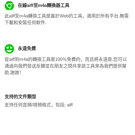
在線aiff至m4a轉換器工具
此aiff至m4a轉換工具是基於Web的工具，適用於所有平台.無需
下載和安裝任何軟件.
永遠免費
從aiff到m4a的轉換工具是100％免費的，而且將永遠是.您可以
通過向我們發送反饋並在朋友之間共享該工具來為我們提供幫
助.謝謝！
支持的文件類型
支持任何音頻/視頻格式，包括:
aiff