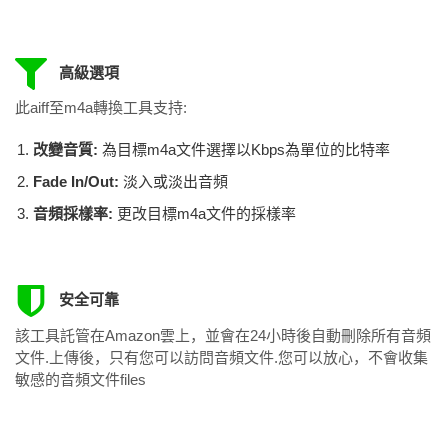
高級選項
此aiff至m4a轉換工具支持:
改變音質:
為目標m4a文件選擇以Kbps為單位的比特率
Fade In/Out:
淡入或淡出音頻
音頻採樣率:
更改目標m4a文件的採樣率
安全可靠
該工具託管在Amazon雲上，並會在24小時後自動刪除所有音頻
文件.上傳後，只有您可以訪問音頻文件.您可以放心，不會收集
敏感的音頻文件files