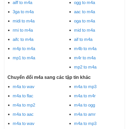
aiff to m4a
ogg to m4a
3ga to m4a
aac to m4a
midi to m4a
oga to m4a
rmi to m4a
mid to m4a
aifc to m4a
aif to m4a
m4p to m4a
m4b to m4a
mp1 to m4a
m4r to m4a
mp2 to m4a
Chuyển đổi m4a sang các tập tin khác
m4a to wav
m4a to mp3
m4a to flac
m4a to m4r
m4a to mp2
m4a to ogg
m4a to aac
m4a to amr
m4a to wav
m4a to mp3