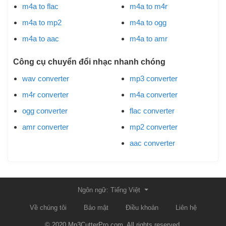
m4a to flac
m4a to m4r
m4a to mp2
m4a to ogg
m4a to aac
m4a to amr
Công cụ chuyển đổi nhạc nhanh chóng
wav converter
mp3 converter
m4r converter
m4a converter
ogg converter
flac converter
amr converter
mp2 converter
aac converter
Ngôn ngữ: Tiếng Việt
Về chúng tôi
Bảo mật
Điều khoản
Liên hệ
© 2020 Mp3CutterPro.com. All rights reserved.