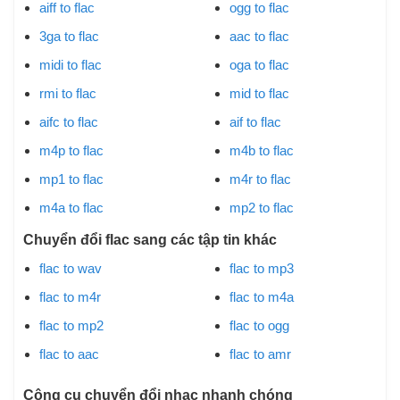
aiff to flac
ogg to flac
3ga to flac
aac to flac
midi to flac
oga to flac
rmi to flac
mid to flac
aifc to flac
aif to flac
m4p to flac
m4b to flac
mp1 to flac
m4r to flac
m4a to flac
mp2 to flac
Chuyển đổi flac sang các tập tin khác
flac to wav
flac to mp3
flac to m4r
flac to m4a
flac to mp2
flac to ogg
flac to aac
flac to amr
Công cụ chuyển đổi nhạc nhanh chóng