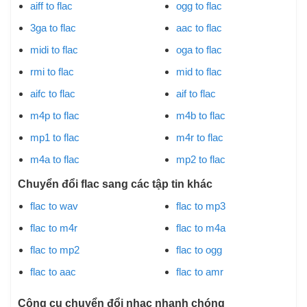
aiff to flac
ogg to flac
3ga to flac
aac to flac
midi to flac
oga to flac
rmi to flac
mid to flac
aifc to flac
aif to flac
m4p to flac
m4b to flac
mp1 to flac
m4r to flac
m4a to flac
mp2 to flac
Chuyển đổi flac sang các tập tin khác
flac to wav
flac to mp3
flac to m4r
flac to m4a
flac to mp2
flac to ogg
flac to aac
flac to amr
Công cụ chuyển đổi nhạc nhanh chóng