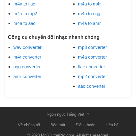
m4a to flac
m4a to m4r
m4a to mp2
m4a to ogg
m4a to aac
m4a to amr
Công cụ chuyển đổi nhạc nhanh chóng
wav converter
mp3 converter
m4r converter
m4a converter
ogg converter
flac converter
amr converter
mp2 converter
aac converter
Ngôn ngữ: Tiếng Việt
Về chúng tôi
Bảo mật
Điều khoản
Liên hệ
© 2020 Mp3CutterPro.com. All rights reserved.