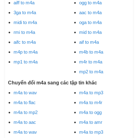
aiff to m4a
ogg to m4a
3ga to m4a
aac to m4a
midi to m4a
oga to m4a
rmi to m4a
mid to m4a
aifc to m4a
aif to m4a
m4p to m4a
m4b to m4a
mp1 to m4a
m4r to m4a
mp2 to m4a
Chuyển đổi m4a sang các tập tin khác
m4a to wav
m4a to mp3
m4a to flac
m4a to m4r
m4a to mp2
m4a to ogg
m4a to aac
m4a to amr
m4a to wav
m4a to mp3