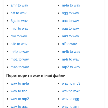
amr to wav
m4a to wav
aiff to wav
ogg to wav
3ga to wav
aac to wav
midi to wav
oga to wav
rmi to wav
mid to wav
aifc to wav
aif to wav
m4p to wav
m4b to wav
mp1 to wav
m4r to wav
m4a to wav
mp2 to wav
Перетворити wav в інші файли
wav to m4a
wav to mp3
wav to flac
wav to m4r
wav to mp2
wav to ogg
wav to aac
wav to amr