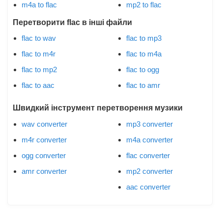
m4a to flac
mp2 to flac
Перетворити flac в інші файли
flac to wav
flac to mp3
flac to m4r
flac to m4a
flac to mp2
flac to ogg
flac to aac
flac to amr
Швидкий інструмент перетворення музики
wav converter
mp3 converter
m4r converter
m4a converter
ogg converter
flac converter
amr converter
mp2 converter
aac converter