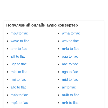
Популярний онлайн аудіо конвертер
mp3 to flac
wma to flac
wave to flac
wav to flac
amr to flac
m4a to flac
aiff to flac
ogg to flac
3ga to flac
aac to flac
midi to flac
oga to flac
rmi to flac
mid to flac
aifc to flac
aif to flac
m4p to flac
m4b to flac
mp1 to flac
m4r to flac