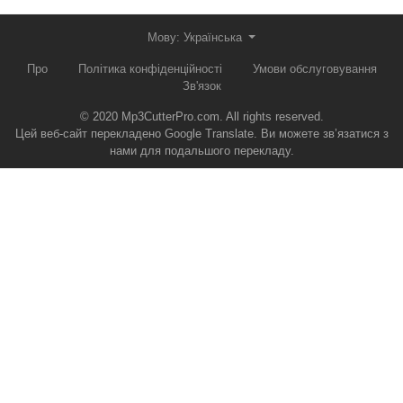
Мову: Українська‬
Про
Політика конфіденційності
Умови обслуговування
Зв'язок
© 2020 Mp3CutterPro.com. All rights reserved.
Цей веб-сайт перекладено Google Translate. Ви можете зв’язатися з
нами для подальшого перекладу.