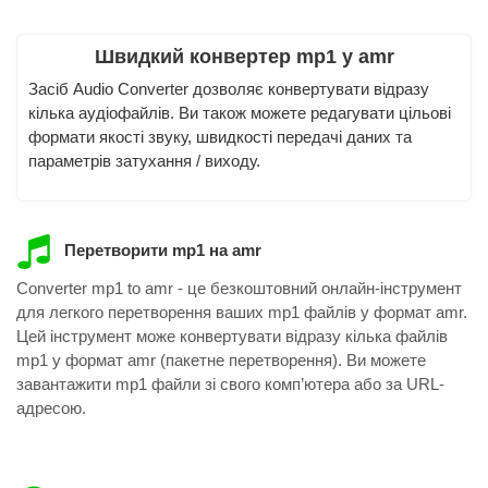
Швидкий конвертер mp1 у amr
Засіб Audio Converter дозволяє конвертувати відразу
кілька аудіофайлів. Ви також можете редагувати цільові
формати якості звуку, швидкості передачі даних та
параметрів затухання / виходу.
Перетворити mp1 на amr
Converter mp1 to amr - це безкоштовний онлайн-інструмент
для легкого перетворення ваших mp1 файлів у формат amr.
Цей інструмент може конвертувати відразу кілька файлів
mp1 у формат amr (пакетне перетворення). Ви можете
завантажити mp1 файли зі свого комп’ютера або за URL-
адресою.