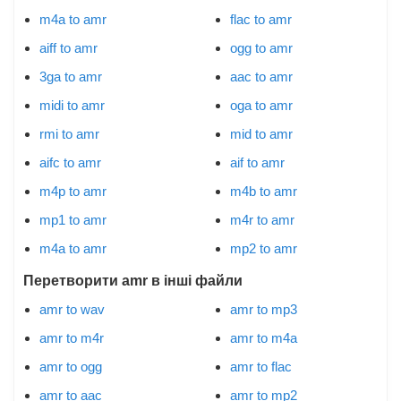
m4a to amr
flac to amr
aiff to amr
ogg to amr
3ga to amr
aac to amr
midi to amr
oga to amr
rmi to amr
mid to amr
aifc to amr
aif to amr
m4p to amr
m4b to amr
mp1 to amr
m4r to amr
m4a to amr
mp2 to amr
Перетворити amr в інші файли
amr to wav
amr to mp3
amr to m4r
amr to m4a
amr to ogg
amr to flac
amr to aac
amr to mp2