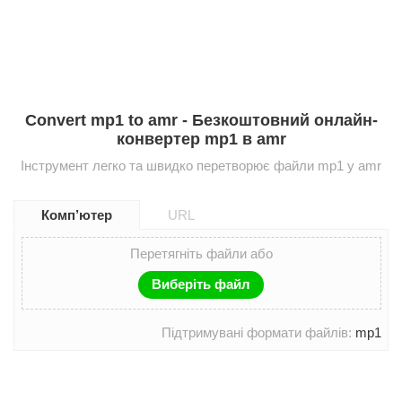
Convert mp1 to amr - Безкоштовний онлайн-
конвертер mp1 в amr
Інструмент легко та швидко перетворює файли mp1 у amr
Комп’ютер
URL
Перетягніть файли або
Виберіть файл
Підтримувані формати файлів:
mp1