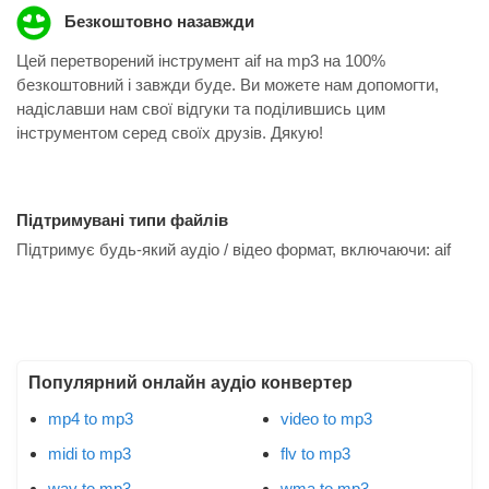
Безкоштовно назавжди
Цей перетворений інструмент aif на mp3 на 100%
безкоштовний і завжди буде. Ви можете нам допомогти,
надіславши нам свої відгуки та поділившись цим
інструментом серед своїх друзів. Дякую!
Підтримувані типи файлів
Підтримує будь-який аудіо / відео формат, включаючи:
aif
Популярний онлайн аудіо конвертер
mp4 to mp3
video to mp3
midi to mp3
flv to mp3
wav to mp3
wma to mp3