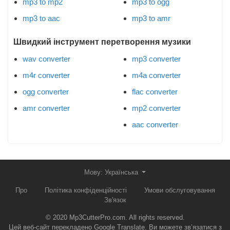
mp3 to mp2
mp3 to ogg
mp3 to aac
mp3 to amr
Швидкий інструмент перетворення музики
wav converter
mp3 converter
m4r converter
m4a converter
ogg converter
flac converter
amr converter
mp2 converter
aac converter
Мову: Українська‬
Про
Політика конфіденційності
Умови обслуговування
Зв'язок
© 2020 Mp3CutterPro.com. All rights reserved.
Цей веб-сайт перекладено Google Translate. Ви можете зв’язатися з