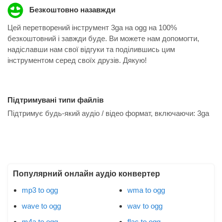
Безкоштовно назавжди
Цей перетворений інструмент 3ga на ogg на 100%
безкоштовний і завжди буде. Ви можете нам допомогти,
надіславши нам свої відгуки та поділившись цим
інструментом серед своїх друзів. Дякую!
Підтримувані типи файлів
Підтримує будь-який аудіо / відео формат, включаючи:
3ga
Популярний онлайн аудіо конвертер
mp3 to ogg
wma to ogg
wave to ogg
wav to ogg
m4a to ogg
flac to ogg