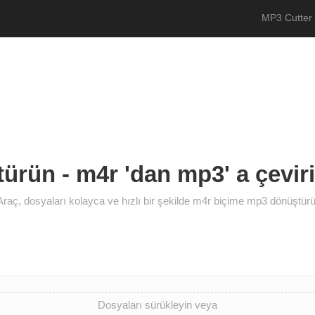
MP3 Cutter
ürün - m4r 'dan mp3' a çeviri
Araç, dosyaları kolayca ve hızlı bir şekilde m4r biçime mp3 dönüştürü
Dosyaları sürükleyin veya