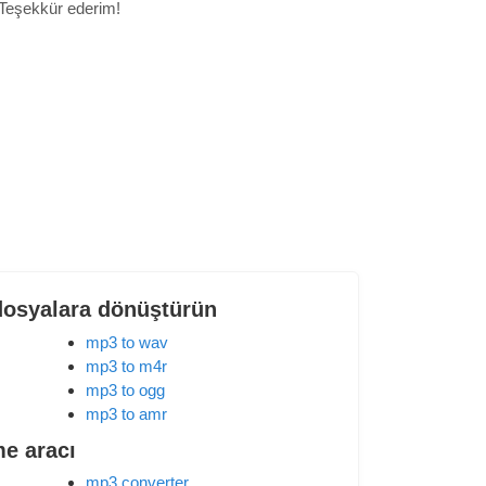
Teşekkür ederim!
dosyalara dönüştürün
mp3 to wav
mp3 to m4r
mp3 to ogg
mp3 to amr
me aracı
mp3 converter