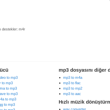
ı destekler:
m4r
rücü
mp3 dosyasını diğer 
ideo to mp3
mp3 to m4a
lv to mp3
mp3 to flac
ma to mp3
mp3 to mp2
ave to mp3
mp3 to aac
4a to mp3
Hızlı müzik dönüştür
gg to mp3
wav converter
ac to mp3