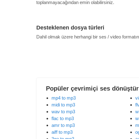
toplanmayacağından emin olabilirsiniz.
Desteklenen dosya türleri
Dahil olmak üzere herhangi bir ses / video formatın
Popüler çevrimiçi ses dönüştü
mp4 to mp3
v
midi to mp3
f
wav to mp3
w
flac to mp3
w
amr to mp3
m
aiff to mp3
o
3ga to mp3
a