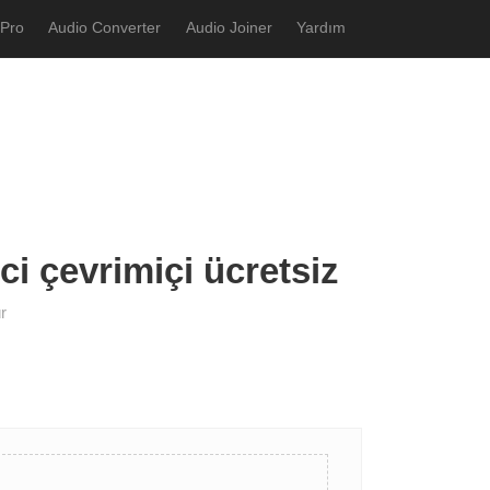
 Pro
Audio Converter
Audio Joiner
Yardım
ci çevrimiçi ücretsiz
r