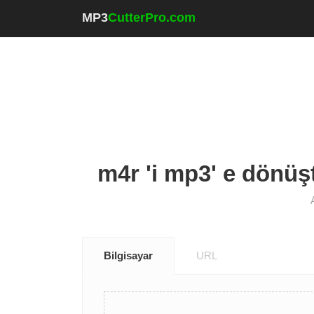
MP3
CutterPro.com
m4r 'i mp3' e dönüşt
Bilgisayar
URL