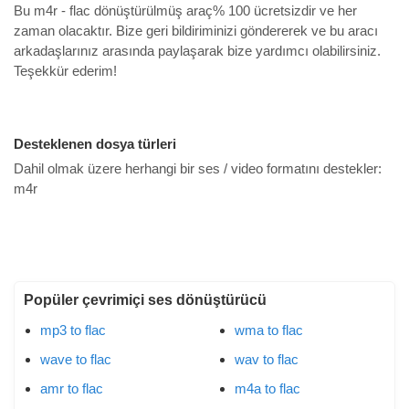
Bu m4r - flac dönüştürülmüş araç% 100 ücretsizdir ve her
zaman olacaktır. Bize geri bildiriminizi göndererek ve bu aracı
arkadaşlarınız arasında paylaşarak bize yardımcı olabilirsiniz.
Teşekkür ederim!
Desteklenen dosya türleri
Dahil olmak üzere herhangi bir ses / video formatını destekler:
m4r
Popüler çevrimiçi ses dönüştürücü
mp3 to flac
wma to flac
wave to flac
wav to flac
amr to flac
m4a to flac