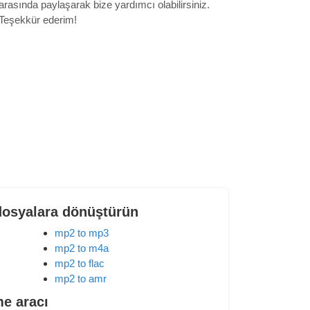
arasında paylaşarak bize yardımcı olabilirsiniz.
Teşekkür ederim!
dosyalara dönüştürün
mp2 to mp3
mp2 to m4a
mp2 to flac
mp2 to amr
me aracı