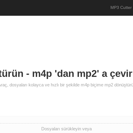
MP3 Cutter
ürün - m4p 'dan mp2' a çeviri
raç, dosyaları kolayca ve hızlı bir şekilde m4p biçime mp2 dönüştür
Dosyaları sürükleyin veya