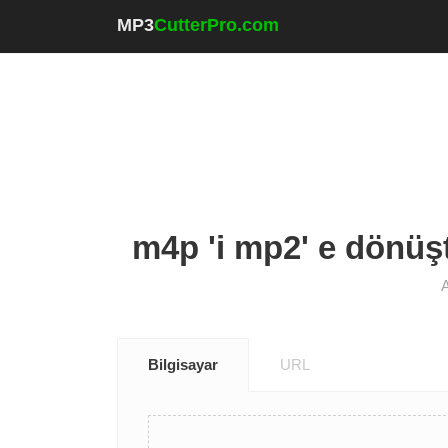
MP3
CutterPro.com
m4p 'i mp2' e dönüşt
A
Bilgisayar
URL