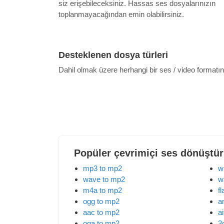
siz erişebileceksiniz. Hassas ses dosyalarınızın
toplanmayacağından emin olabilirsiniz.
Desteklenen dosya türleri
Dahil olmak üzere herhangi bir ses / video formatın
Popüler çevrimiçi ses dönüştü
mp3 to mp2
w
wave to mp2
w
m4a to mp2
f
ogg to mp2
a
aac to mp2
ai
oga to mp2
3