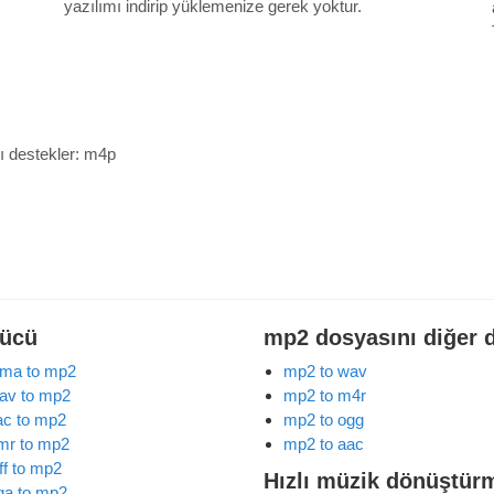
yazılımı indirip yüklemenize gerek yoktur.
ı destekler:
m4p
rücü
mp2 dosyasını diğer 
ma to mp2
mp2 to wav
av to mp2
mp2 to m4r
lac to mp2
mp2 to ogg
mr to mp2
mp2 to aac
ff to mp2
Hızlı müzik dönüştür
ga to mp2