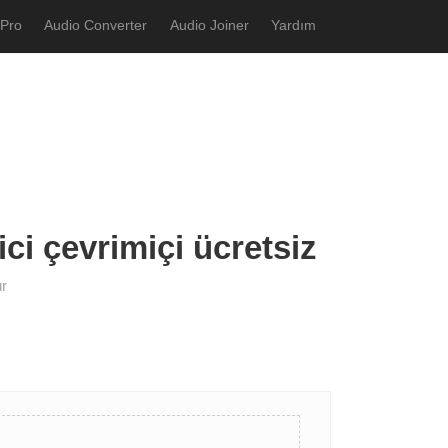
 Pro
Audio Converter
Audio Joiner
Yardım
ci çevrimiçi ücretsiz
ür