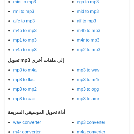
midi to mp3
oga to mp3
rmi to mp3
mid to mp3
aifc to mp3
aif to mp3
m4p to mp3
m4b to mp3
mp1 to mp3
m4r to mp3
m4a to mp3
mp2 to mp3
تحويل mp3 إلى ملفات أخرى
mp3 to m4a
mp3 to wav
mp3 to flac
mp3 to m4r
mp3 to mp2
mp3 to ogg
mp3 to aac
mp3 to amr
أداة تحويل الموسيقى السريعة
wav converter
mp3 converter
m4r converter
m4a converter