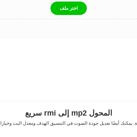
اختر ملف
سريع rmi إلى mp2 المحول