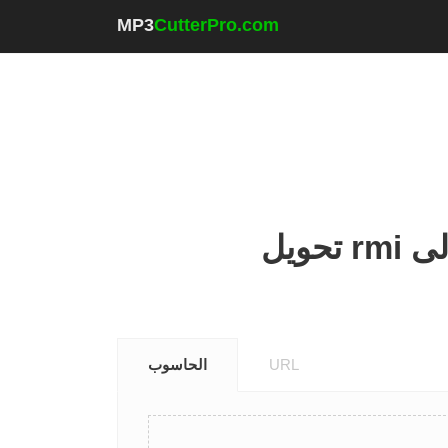
MP3
CutterPro.com
URL
الحاسوب