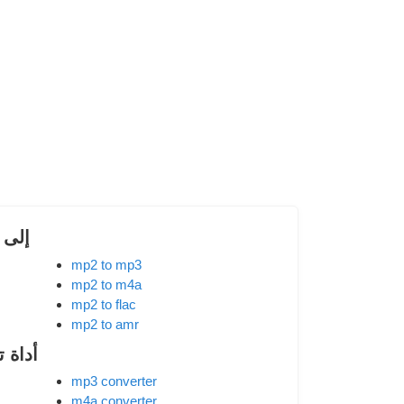
تحويل 
mp2 to mp3
mp2 to m4a
mp2 to flac
mp2 to amr
أداة 
mp3 converter
m4a converter