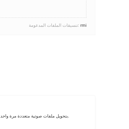
rmi
تنسيقات الملفات المدعومة:
تسمح أداة Audio Converter بتحويل ملفات صوتية متعددة مرة واحدة. يمكنك أيضًا تعديل جودة الصوت في التنسيق الهدف ومعدل البت وخيارات الدخول / التلاشي.