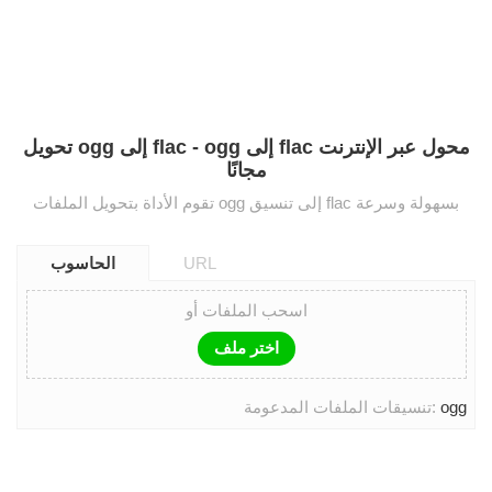
تحويل ogg إلى flac - ogg إلى flac محول عبر الإنترنت
مجانًا
تقوم الأداة بتحويل الملفات ogg إلى تنسيق flac بسهولة وسرعة
URL
الحاسوب
اسحب الملفات أو
اختر ملف
ogg
تنسيقات الملفات المدعومة: