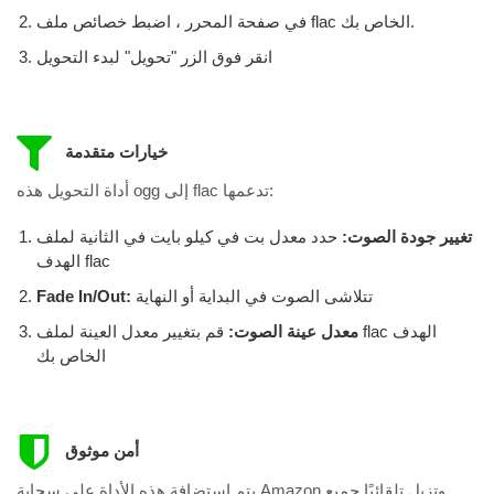
في صفحة المحرر ، اضبط خصائص ملف flac الخاص بك.
انقر فوق الزر "تحويل" لبدء التحويل
خيارات متقدمة
أداة التحويل هذه ogg إلى flac تدعمها:
تغيير جودة الصوت:
حدد معدل بت في كيلو بايت في الثانية لملف
الهدف flac
تتلاشى الصوت في البداية أو النهاية
Fade In/Out:
معدل عينة الصوت:
قم بتغيير معدل العينة لملف flac الهدف
الخاص بك
أمن موثوق
يتم استضافة هذه الأداة على سحابة Amazon وتزيل تلقائيًا جميع