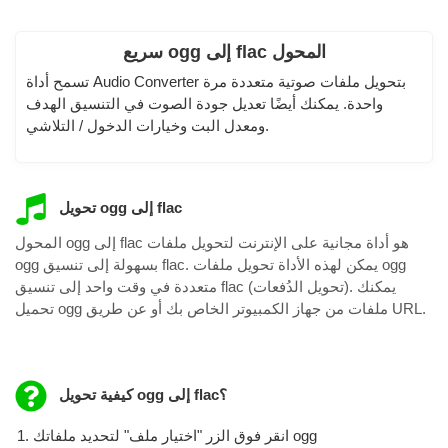
سريع ogg إلى flac المحول
تسمح أداة Audio Converter بتحويل ملفات صوتية متعددة مرة
واحدة. يمكنك أيضًا تعديل جودة الصوت في التنسيق الهدف
ومعدل البت وخيارات الدخول / التلاشي.
تحويل ogg إلى flac
المحول ogg إلى flac هو أداة مجانية على الإنترنت لتحويل ملفات
ogg بسهولة إلى تنسيق flac. يمكن لهذه الأداة تحويل ملفات ogg
متعددة في وقت واحد إلى تنسيق flac (تحويل الدُفعات). يمكنك
تحميل ogg ملفات من جهاز الكمبيوتر الخاص بك أو عن طريق URL.
كيفية تحويل ogg إلى flac؟
انقر فوق الزر "اختيار ملف" لتحديد ملفاتك ogg