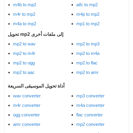
m4b to mp2
aifc to mp2
m4r to mp2
m4p to mp2
m4a to mp2
mp1 to mp2
تحويل mp2 إلى ملفات أخرى
mp2 to wav
mp2 to mp3
mp2 to m4r
mp2 to m4a
mp2 to ogg
mp2 to flac
mp2 to aac
mp2 to amr
أداة تحويل الموسيقى السريعة
wav converter
mp3 converter
m4r converter
m4a converter
ogg converter
flac converter
amr converter
mp2 converter