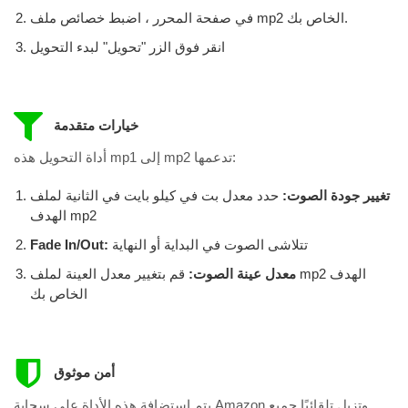
في صفحة المحرر ، اضبط خصائص ملف mp2 الخاص بك.
انقر فوق الزر "تحويل" لبدء التحويل
خيارات متقدمة
أداة التحويل هذه mp1 إلى mp2 تدعمها:
تغيير جودة الصوت:
حدد معدل بت في كيلو بايت في الثانية لملف
الهدف mp2
تتلاشى الصوت في البداية أو النهاية
Fade In/Out:
معدل عينة الصوت:
قم بتغيير معدل العينة لملف mp2 الهدف
الخاص بك
أمن موثوق
يتم استضافة هذه الأداة على سحابة Amazon وتزيل تلقائيًا جميع