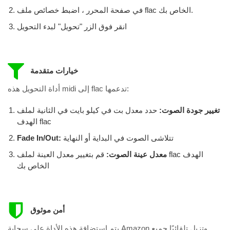
في صفحة المحرر ، اضبط خصائص ملف flac الخاص بك.
انقر فوق الزر "تحويل" لبدء التحويل
خيارات متقدمة
أداة التحويل هذه midi إلى flac تدعمها:
تغيير جودة الصوت:
حدد معدل بت في كيلو بايت في الثانية لملف
الهدف flac
تتلاشى الصوت في البداية أو النهاية
Fade In/Out:
معدل عينة الصوت:
قم بتغيير معدل العينة لملف flac الهدف
الخاص بك
أمن موثوق
يتم استضافة هذه الأداة على سحابة Amazon وتزيل تلقائيًا جميع