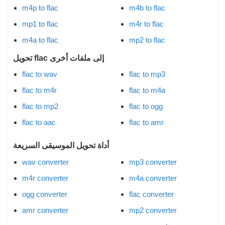
m4p to flac
m4b to flac
mp1 to flac
m4r to flac
m4a to flac
mp2 to flac
تحويل flac إلى ملفات أخرى
flac to wav
flac to mp3
flac to m4r
flac to m4a
flac to mp2
flac to ogg
flac to aac
flac to amr
أداة تحويل الموسيقى السريعة
wav converter
mp3 converter
m4r converter
m4a converter
ogg converter
flac converter
amr converter
mp2 converter