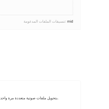
mid
تنسيقات الملفات المدعومة:
تسمح أداة Audio Converter بتحويل ملفات صوتية متعددة مرة واحدة. يمكنك أيضًا تعديل جودة الصوت في التنسيق الهدف ومعدل البت وخيارات الدخول / التلاشي.