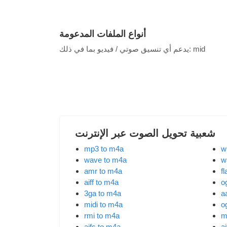
أنواع الملفات المدعومة
mid
يدعم أي تنسيق صوتي / فيديو بما في ذلك:
شعبية تحويل الصوت عبر الإنترنت
mp3 to m4a
w
wave to m4a
w
amr to m4a
f
aiff to m4a
o
3ga to m4a
a
midi to m4a
o
rmi to m4a
m
aifc to m4a
a