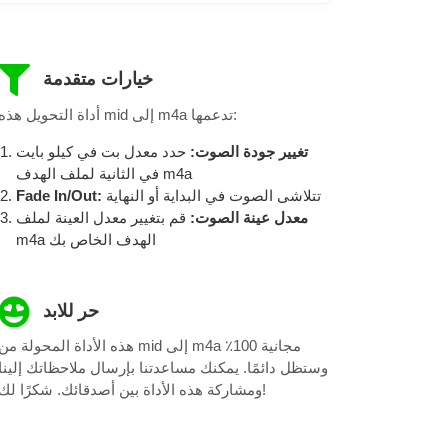
خيارات متقدمة
أداة التحويل هذه mid إلى m4a تدعمها:
تغيير جودة الصوت:
حدد معدل بت في كيلو بايت
في الثانية لملف الهدف m4a
تتلاشى الصوت في البداية أو النهاية
Fade In/Out:
معدل عينة الصوت:
قم بتغيير معدل العينة لملف
m4a الهدف الخاص بك
حر للابد
هذه الأداة المحولة من mid إلى m4a مجانية 100٪
وستظل دائمًا. يمكنك مساعدتنا بإرسال ملاحظاتك إلينا
ومشاركة هذه الأداة بين أصدقائك. شكرًا لك!