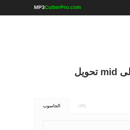
MP3
CutterPro.com
URL
الحاسوب