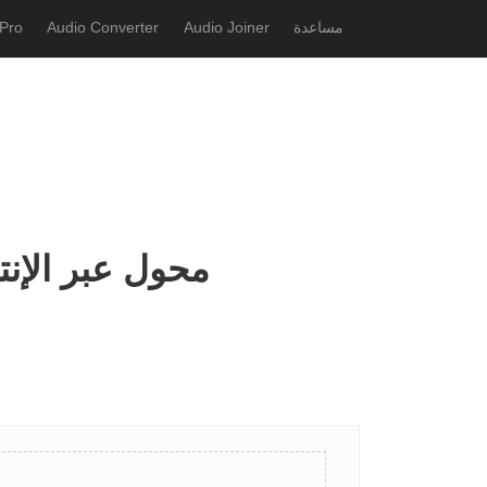
مساعدة
Audio Joiner
Audio Converter
Pro
تحويل mid إلى m4a - mid إلى m4a م