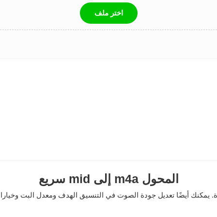
اختر ملف
سريع mid إلى m4a المحول