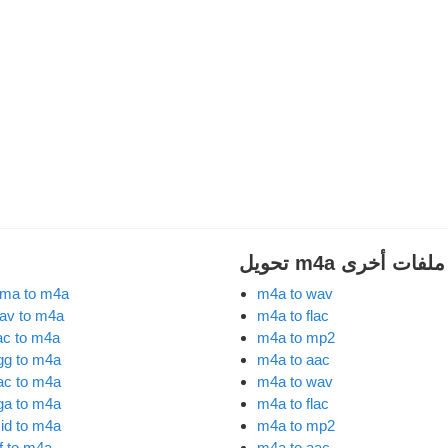
m4a إلى ملفات أخرى
ma to m4a
m4a to wav
av to m4a
m4a to flac
lac to m4a
m4a to mp2
gg to m4a
m4a to aac
ac to m4a
m4a to wav
ga to m4a
m4a to flac
id to m4a
m4a to mp2
if to m4a
m4a to aac