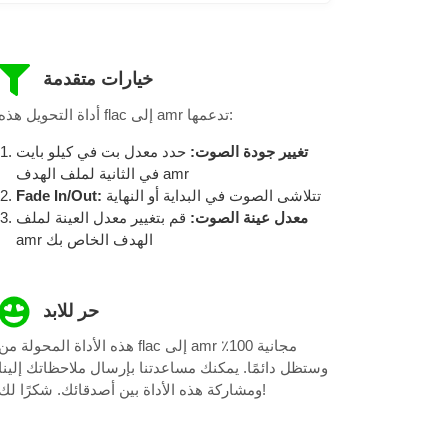
خيارات متقدمة
أداة التحويل هذه flac إلى amr تدعمها:
تغيير جودة الصوت:
حدد معدل بت في كيلو بايت
في الثانية لملف الهدف amr
تتلاشى الصوت في البداية أو النهاية
Fade In/Out:
معدل عينة الصوت:
قم بتغيير معدل العينة لملف
amr الهدف الخاص بك
حر للابد
هذه الأداة المحولة من flac إلى amr مجانية 100٪
وستظل دائمًا. يمكنك مساعدتنا بإرسال ملاحظاتك إلينا
ومشاركة هذه الأداة بين أصدقائك. شكرًا لك!