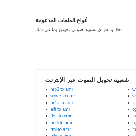
أنواع الملفات المدعومة
flac
يدعم أي تنسيق صوتي / فيديو بما في ذلك:
شعبية تحويل الصوت عبر الإنترنت
mp3 to amr
w
wave to amr
w
m4a to amr
f
aiff to amr
o
3ga to amr
a
midi to amr
o
rmi to amr
m
aifc to amr
ai