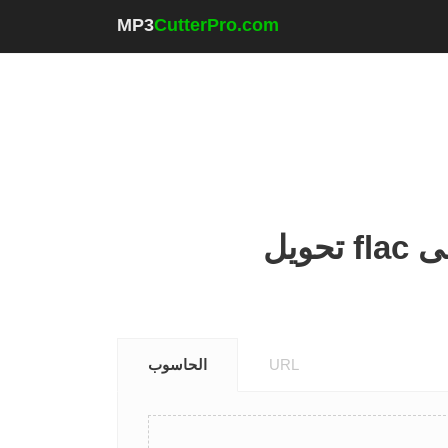
MP3
CutterPro.com
URL
الحاسوب