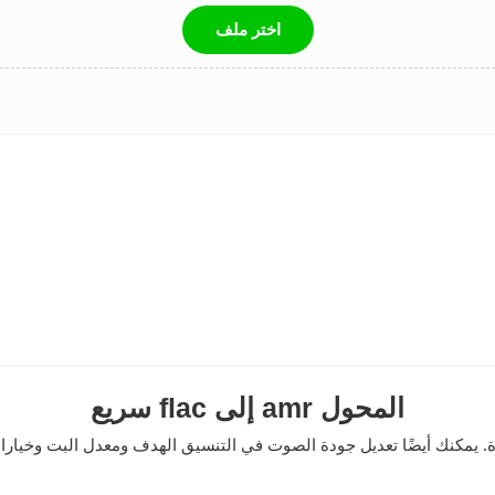
اختر ملف
سريع flac إلى amr المحول