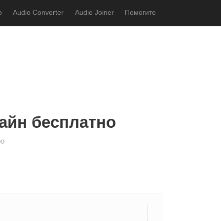
o
Audio Converter
Audio Joiner
Помогите
лайн бесплатно
ро