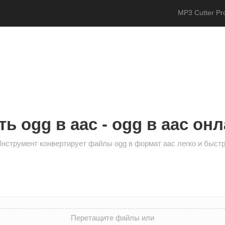
MP3 Cutter Pr
ь ogg в aac - ogg в aac он
нструмент конвертирует файлы ogg в формат aac легко и быст
Перетащите файлы или