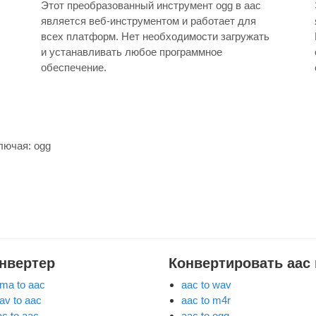
Этот преобразованный инструмент ogg в aac
является веб-инструментом и работает для
всех платформ. Нет необходимости загружать
и устанавливать любое программное
обеспечение.
ключая:
ogg
нвертер
Конвертировать aac
ma to aac
aac to wav
av to aac
aac to m4r
ac to aac
aac to ogg