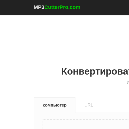
MP3
CutterPro.com
Конвертироват
И
компьютер
URL