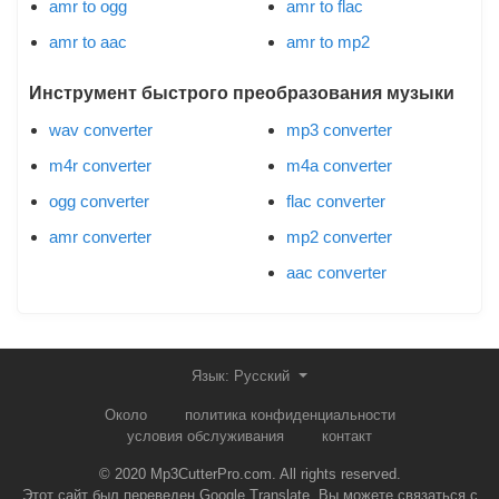
amr to ogg
amr to flac
amr to aac
amr to mp2
Инструмент быстрого преобразования музыки
wav converter
mp3 converter
m4r converter
m4a converter
ogg converter
flac converter
amr converter
mp2 converter
aac converter
Язык: Русский
Около
политика конфиденциальности
условия обслуживания
контакт
© 2020 Mp3CutterPro.com. All rights reserved.
Этот сайт был переведен Google Translate. Вы можете связаться с