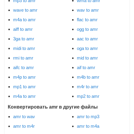
mp3 to amr
wma to amr
wave to amr
wav to amr
m4a to amr
flac to amr
aiff to amr
ogg to amr
3ga to amr
aac to amr
midi to amr
oga to amr
rmi to amr
mid to amr
aifc to amr
aif to amr
m4p to amr
m4b to amr
mp1 to amr
m4r to amr
m4a to amr
mp2 to amr
Конвертировать amr в другие файлы
amr to wav
amr to mp3
amr to m4r
amr to m4a