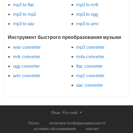
mp3 to flac
mp3 to m4r
mp3 to mp2
mp3 to ogg
mp3 to aac
mp3 to amr
Инструмент быстрого преобразования музыки
wav converter
mp3 converter
m4r converter
m4a converter
ogg converter
flac converter
amr converter
mp2 converter
aac converter
Язык: Русский
Около
политика конфиденциальности
условия обслуживания
контакт