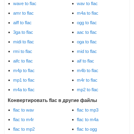
wave to flac
wav to flac
amr to flac
m4a to flac
aiff to flac
ogg to flac
3ga to flac
aac to flac
midi to flac
oga to flac
rmi to flac
mid to flac
aifc to flac
aif to flac
m4p to flac
m4b to flac
mp1 to flac
m4r to flac
m4a to flac
mp2 to flac
Конвертировать flac в другие файлы
flac to wav
flac to mp3
flac to m4r
flac to m4a
flac to mp2
flac to ogg