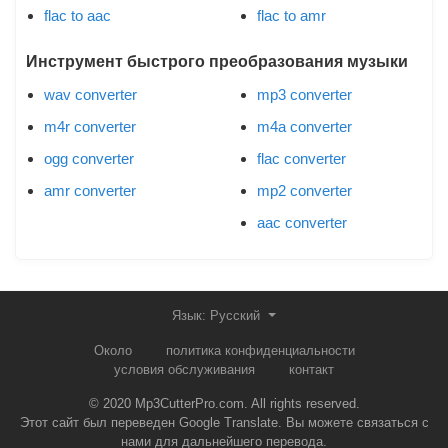
flac to aac
flac to amr
Инструмент быстрого преобразования музыки
wav converter
mp3 converter
m4r converter
m4a converter
ogg converter
flac converter
amr converter
mp2 converter
aac converter
Язык: Русский
Около
политика конфиденциальности
условия обслуживания
контакт
© 2020 Mp3CutterPro.com. All rights reserved.
Этот сайт был переведен Google Translate. Вы можете связаться с
нами для дальнейшего перевода.