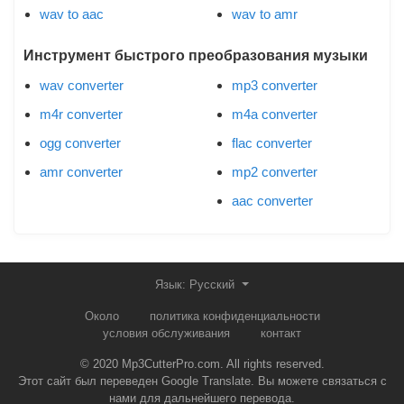
wav to aac
wav to amr
Инструмент быстрого преобразования музыки
wav converter
mp3 converter
m4r converter
m4a converter
ogg converter
flac converter
amr converter
mp2 converter
aac converter
Язык: Русский
Около
политика конфиденциальности
условия обслуживания
контакт
© 2020 Mp3CutterPro.com. All rights reserved.
Этот сайт был переведен Google Translate. Вы можете связаться с
нами для дальнейшего перевода.