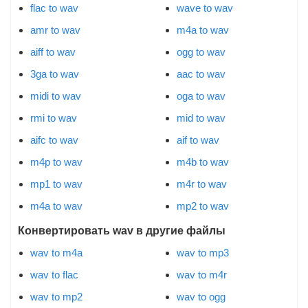
flac to wav
wave to wav
amr to wav
m4a to wav
aiff to wav
ogg to wav
3ga to wav
aac to wav
midi to wav
oga to wav
rmi to wav
mid to wav
aifc to wav
aif to wav
m4p to wav
m4b to wav
mp1 to wav
m4r to wav
m4a to wav
mp2 to wav
Конвертировать wav в другие файлы
wav to m4a
wav to mp3
wav to flac
wav to m4r
wav to mp2
wav to ogg