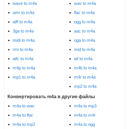
wave to m4a
wav to m4a
amr to m4a
flac to m4a
aiff to m4a
ogg to m4a
3ga to m4a
aac to m4a
midi to m4a
oga to m4a
rmi to m4a
mid to m4a
aifc to m4a
aif to m4a
m4p to m4a
m4b to m4a
mp1 to m4a
m4r to m4a
mp2 to m4a
Конвертировать m4a в другие файлы
m4a to wav
m4a to mp3
m4a to flac
m4a to m4r
m4a to mp2
m4a to ogg