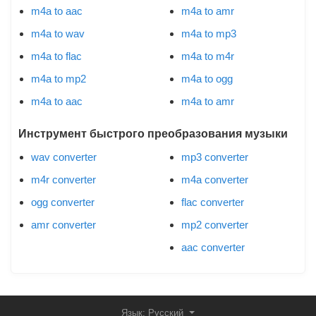
m4a to aac
m4a to amr
m4a to wav
m4a to mp3
m4a to flac
m4a to m4r
m4a to mp2
m4a to ogg
m4a to aac
m4a to amr
Инструмент быстрого преобразования музыки
wav converter
mp3 converter
m4r converter
m4a converter
ogg converter
flac converter
amr converter
mp2 converter
aac converter
Язык: Русский