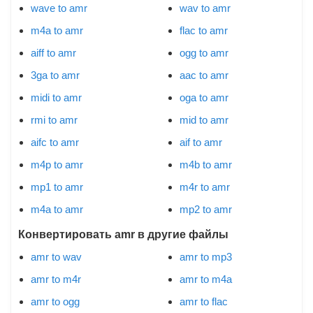
wave to amr
wav to amr
m4a to amr
flac to amr
aiff to amr
ogg to amr
3ga to amr
aac to amr
midi to amr
oga to amr
rmi to amr
mid to amr
aifc to amr
aif to amr
m4p to amr
m4b to amr
mp1 to amr
m4r to amr
m4a to amr
mp2 to amr
Конвертировать amr в другие файлы
amr to wav
amr to mp3
amr to m4r
amr to m4a
amr to ogg
amr to flac