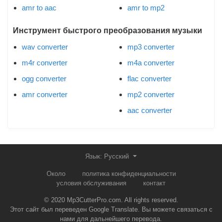
amr to aac
amr to mp2
Инструмент быстрого преобразования музыки
wav converter
mp3 converter
m4r converter
m4a converter
ogg converter
flac converter
amr converter
mp2 converter
aac converter
Язык: Русский
Около
политика конфиденциальности
условия обслуживания
контакт
© 2020 Mp3CutterPro.com. All rights reserved.
Этот сайт был переведен Google Translate. Вы можете связаться с
нами для дальнейшего перевода.