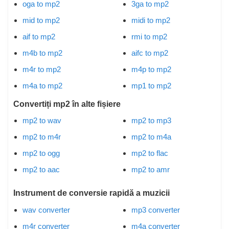
oga to mp2
3ga to mp2
mid to mp2
midi to mp2
aif to mp2
rmi to mp2
m4b to mp2
aifc to mp2
m4r to mp2
m4p to mp2
m4a to mp2
mp1 to mp2
Convertiți mp2 în alte fișiere
mp2 to wav
mp2 to mp3
mp2 to m4r
mp2 to m4a
mp2 to ogg
mp2 to flac
mp2 to aac
mp2 to amr
Instrument de conversie rapidă a muzicii
wav converter
mp3 converter
m4r converter
m4a converter