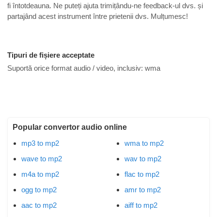
fi întotdeauna. Ne puteți ajuta trimițându-ne feedback-ul dvs. și
partajând acest instrument între prietenii dvs. Mulțumesc!
Tipuri de fișiere acceptate
Suportă orice format audio / video, inclusiv:
wma
Popular convertor audio online
mp3 to mp2
wma to mp2
wave to mp2
wav to mp2
m4a to mp2
flac to mp2
ogg to mp2
amr to mp2
aac to mp2
aiff to mp2