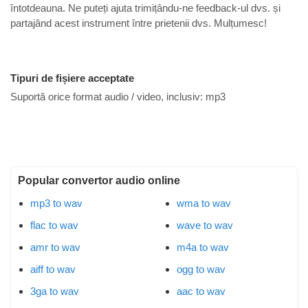
întotdeauna. Ne puteți ajuta trimițându-ne feedback-ul dvs. și
partajând acest instrument între prietenii dvs. Mulțumesc!
Tipuri de fișiere acceptate
Suportă orice format audio / video, inclusiv:
mp3
Popular convertor audio online
mp3 to wav
wma to wav
flac to wav
wave to wav
amr to wav
m4a to wav
aiff to wav
ogg to wav
3ga to wav
aac to wav