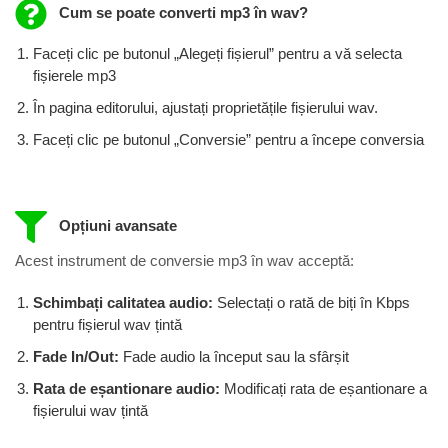
Cum se poate converti mp3 în wav?
Faceți clic pe butonul „Alegeți fișierul” pentru a vă selecta
fișierele mp3
În pagina editorului, ajustați proprietățile fișierului wav.
Faceți clic pe butonul „Conversie” pentru a începe conversia
Opțiuni avansate
Acest instrument de conversie mp3 în wav acceptă:
Schimbați calitatea audio:
Selectați o rată de biți în Kbps
pentru fișierul wav ​​țintă
Fade In/Out:
Fade audio la început sau la sfârșit
Rata de eșantionare audio:
Modificați rata de eșantionare a
fișierului wav țintă