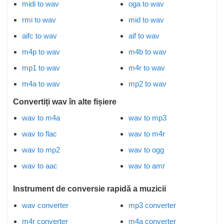
midi to wav
oga to wav
rmi to wav
mid to wav
aifc to wav
aif to wav
m4p to wav
m4b to wav
mp1 to wav
m4r to wav
m4a to wav
mp2 to wav
Convertiți wav în alte fișiere
wav to m4a
wav to mp3
wav to flac
wav to m4r
wav to mp2
wav to ogg
wav to aac
wav to amr
Instrument de conversie rapidă a muzicii
wav converter
mp3 converter
m4r converter
m4a converter