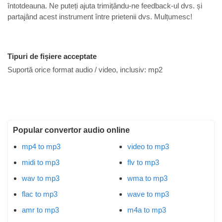
întotdeauna. Ne puteți ajuta trimițându-ne feedback-ul dvs. și
partajând acest instrument între prietenii dvs. Mulțumesc!
Tipuri de fișiere acceptate
Suportă orice format audio / video, inclusiv:
mp2
Popular convertor audio online
mp4 to mp3
video to mp3
midi to mp3
flv to mp3
wav to mp3
wma to mp3
flac to mp3
wave to mp3
amr to mp3
m4a to mp3