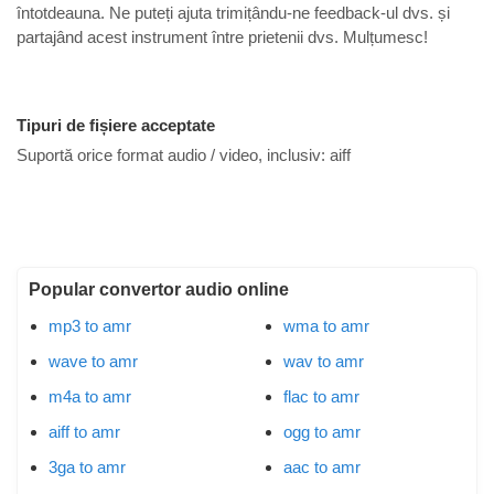
întotdeauna. Ne puteți ajuta trimițându-ne feedback-ul dvs. și
partajând acest instrument între prietenii dvs. Mulțumesc!
Tipuri de fișiere acceptate
Suportă orice format audio / video, inclusiv:
aiff
Popular convertor audio online
mp3 to amr
wma to amr
wave to amr
wav to amr
m4a to amr
flac to amr
aiff to amr
ogg to amr
3ga to amr
aac to amr