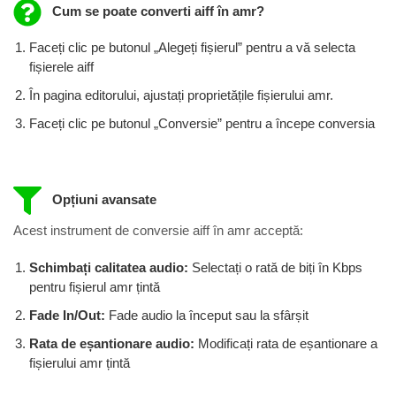
Cum se poate converti aiff în amr?
Faceți clic pe butonul „Alegeți fișierul” pentru a vă selecta
fișierele aiff
În pagina editorului, ajustați proprietățile fișierului amr.
Faceți clic pe butonul „Conversie” pentru a începe conversia
Opțiuni avansate
Acest instrument de conversie aiff în amr acceptă:
Schimbați calitatea audio:
Selectați o rată de biți în Kbps
pentru fișierul amr ​​țintă
Fade In/Out:
Fade audio la început sau la sfârșit
Rata de eșantionare audio:
Modificați rata de eșantionare a
fișierului amr țintă