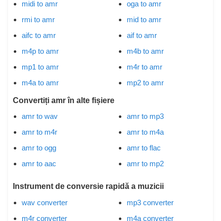
midi to amr
oga to amr
rmi to amr
mid to amr
aifc to amr
aif to amr
m4p to amr
m4b to amr
mp1 to amr
m4r to amr
m4a to amr
mp2 to amr
Convertiți amr în alte fișiere
amr to wav
amr to mp3
amr to m4r
amr to m4a
amr to ogg
amr to flac
amr to aac
amr to mp2
Instrument de conversie rapidă a muzicii
wav converter
mp3 converter
m4r converter
m4a converter