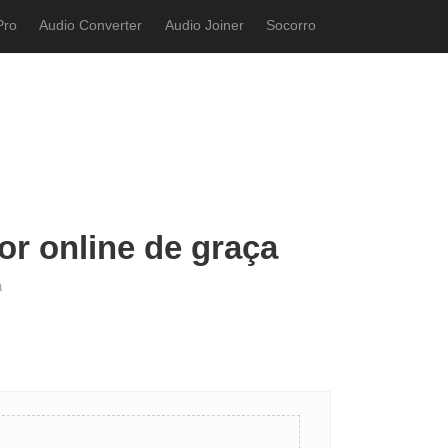
Pro
Audio Converter
Audio Joiner
Socorro
r online de graça
a