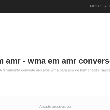
MP3 Cutter 
 amr - wma em amr converso
A ferramenta converte arquivos wma para amr de forma fácil e rápid
Arraste arquivos ou