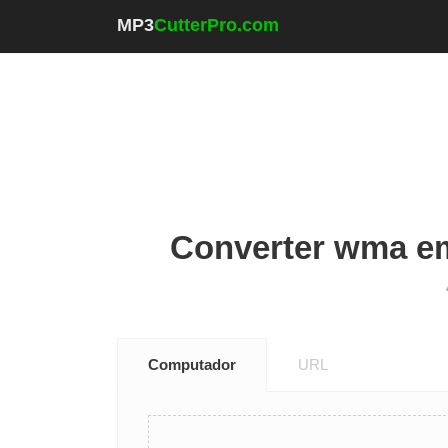
MP3
CutterPro.com
Converter wma em
Computador
URL