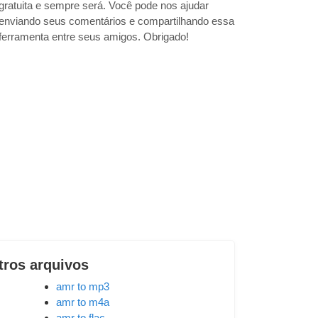
gratuita e sempre será. Você pode nos ajudar
enviando seus comentários e compartilhando essa
ferramenta entre seus amigos. Obrigado!
tros arquivos
amr to mp3
amr to m4a
amr to flac