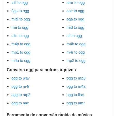
aiff to ogg
amr to ogg
3ga to ogg
aac to ogg
midi to ogg
oga to ogg
rmi to ogg
mid to ogg
aifc to ogg
aif to ogg
m4p to ogg
m4b to ogg
mp1 to ogg
m4r to ogg
m4a to ogg
mp2 to ogg
Converta ogg para outros arquivos
ogg to wav
ogg to mp3
ogg to m4r
ogg to m4a
ogg to mp2
ogg to flac
ogg to aac
ogg to amr
Ferramenta de conversão rápida de música