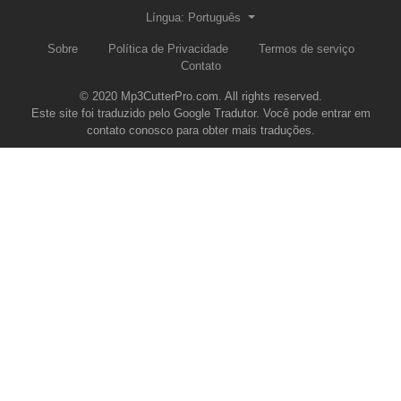
Língua: Português
Sobre
Política de Privacidade
Termos de serviço
Contato
© 2020 Mp3CutterPro.com. All rights reserved.
Este site foi traduzido pelo Google Tradutor. Você pode entrar em
contato conosco para obter mais traduções.