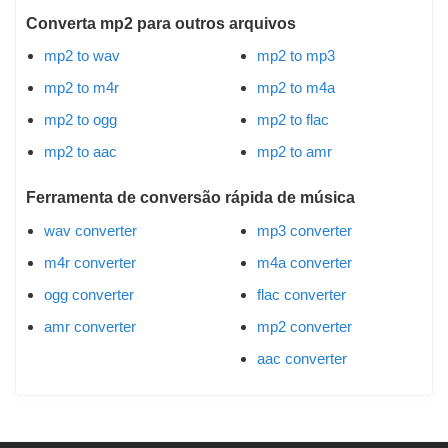
Converta mp2 para outros arquivos
mp2 to wav
mp2 to mp3
mp2 to m4r
mp2 to m4a
mp2 to ogg
mp2 to flac
mp2 to aac
mp2 to amr
Ferramenta de conversão rápida de música
wav converter
mp3 converter
m4r converter
m4a converter
ogg converter
flac converter
amr converter
mp2 converter
aac converter