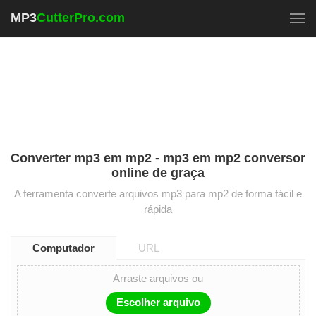
MP3
CutterPro.com
To
Converter mp3 em mp2 - mp3 em mp2 conversor
online de graça
A ferramenta converte arquivos mp3 para mp2 de forma fácil e
rápida
Computador
URL
Arraste arquivos ou
Escolher arquivo