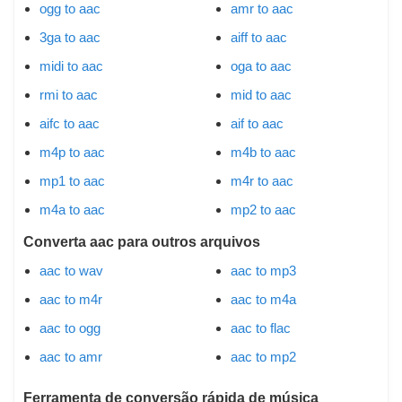
ogg to aac
amr to aac
3ga to aac
aiff to aac
midi to aac
oga to aac
rmi to aac
mid to aac
aifc to aac
aif to aac
m4p to aac
m4b to aac
mp1 to aac
m4r to aac
m4a to aac
mp2 to aac
Converta aac para outros arquivos
aac to wav
aac to mp3
aac to m4r
aac to m4a
aac to ogg
aac to flac
aac to amr
aac to mp2
Ferramenta de conversão rápida de música