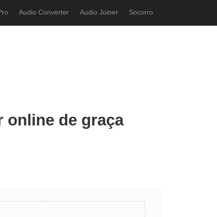
Pro
Audio Converter
Audio Joiner
Socorro
r online de graça