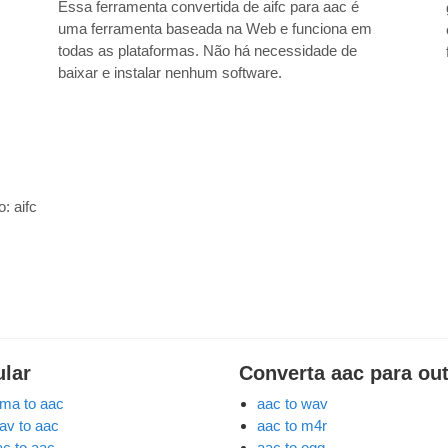
Essa ferramenta convertida de aifc para aac é
uma ferramenta baseada na Web e funciona em
todas as plataformas. Não há necessidade de
baixar e instalar nenhum software.
do:
aifc
ular
Converta aac para ou
ma to aac
aac to wav
av to aac
aac to m4r
ac to aac
aac to ogg