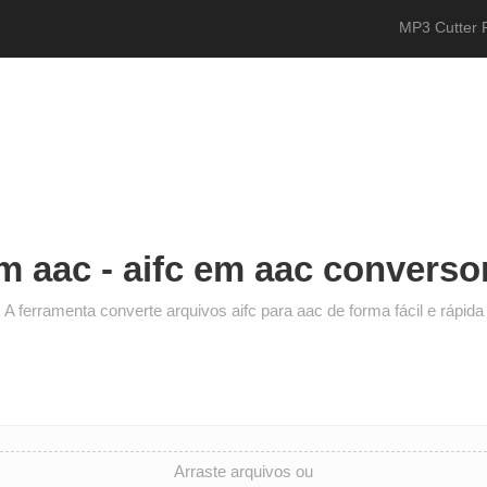
MP3 Cutter 
m aac - aifc em aac converso
A ferramenta converte arquivos aifc para aac de forma fácil e rápida
Arraste arquivos ou