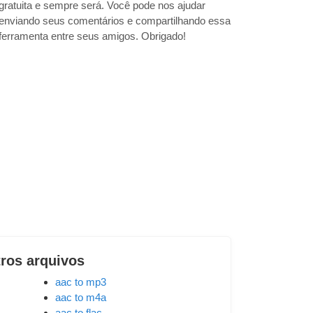
gratuita e sempre será. Você pode nos ajudar
enviando seus comentários e compartilhando essa
ferramenta entre seus amigos. Obrigado!
tros arquivos
aac to mp3
aac to m4a
aac to flac