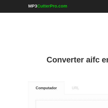
MP3
CutterPro.com
Converter aifc e
Computador
URL