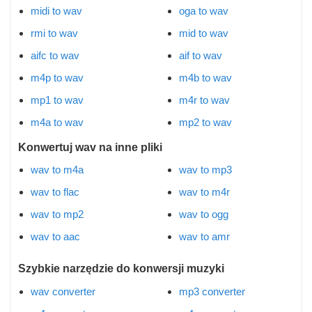
midi to wav
oga to wav
rmi to wav
mid to wav
aifc to wav
aif to wav
m4p to wav
m4b to wav
mp1 to wav
m4r to wav
m4a to wav
mp2 to wav
Konwertuj wav na inne pliki
wav to m4a
wav to mp3
wav to flac
wav to m4r
wav to mp2
wav to ogg
wav to aac
wav to amr
Szybkie narzędzie do konwersji muzyki
wav converter
mp3 converter