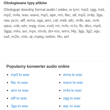
Obsługiwane typy plików
Obsługuje dowolny format audio / wideo, w tym:
mp3, ogg, mid,
mp2, m4a, wav, wave, mp1, ape, rmi, flac, aif, mp3, m4p, 3ga,
raw, pcm, aiff, wma, oga, amr, caf, midi, aifc, m4b, aac, m4r,
opus, vob, wtv, mpg, mov, xvid, rm, m4v, m1v, flv, divx, mp4,
3gpp, mkv, avi, mpv, rmvb, dvr-ms, wmv, f4p, 3gp, 3g2, ogv,
swf, m2ts, mts, qt, mpeg, webm, f4v, asf
Popularny konwerter audio online
mp3 to wav
wma to wav
flac to wav
wave to wav
amr to wav
m4a to wav
aiff to wav
ogg to wav
3ga to wav
aac to wav