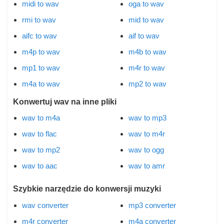
midi to wav
oga to wav
rmi to wav
mid to wav
aifc to wav
aif to wav
m4p to wav
m4b to wav
mp1 to wav
m4r to wav
m4a to wav
mp2 to wav
Konwertuj wav na inne pliki
wav to m4a
wav to mp3
wav to flac
wav to m4r
wav to mp2
wav to ogg
wav to aac
wav to amr
Szybkie narzędzie do konwersji muzyki
wav converter
mp3 converter
m4r converter
m4a converter