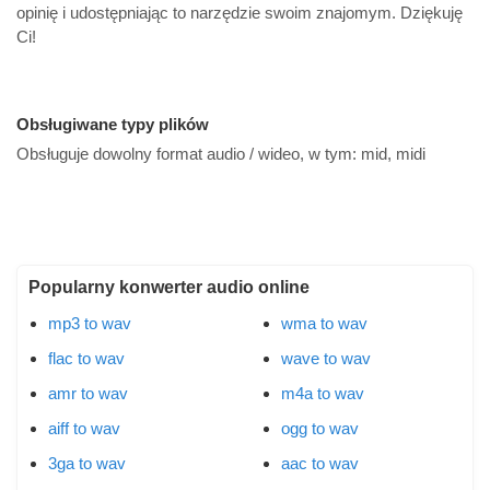
opinię i udostępniając to narzędzie swoim znajomym. Dziękuję
Ci!
Obsługiwane typy plików
Obsługuje dowolny format audio / wideo, w tym:
mid, midi
Popularny konwerter audio online
mp3 to wav
wma to wav
flac to wav
wave to wav
amr to wav
m4a to wav
aiff to wav
ogg to wav
3ga to wav
aac to wav