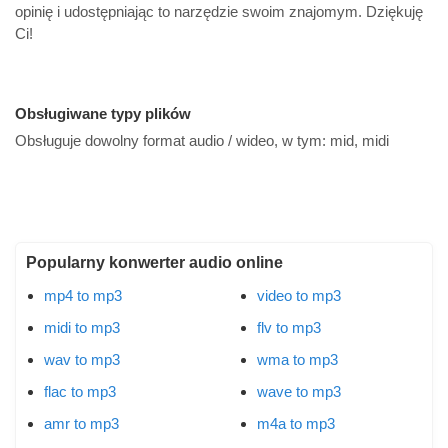
opinię i udostępniając to narzędzie swoim znajomym. Dziękuję
Ci!
Obsługiwane typy plików
Obsługuje dowolny format audio / wideo, w tym:
mid, midi
Popularny konwerter audio online
mp4 to mp3
video to mp3
midi to mp3
flv to mp3
wav to mp3
wma to mp3
flac to mp3
wave to mp3
amr to mp3
m4a to mp3