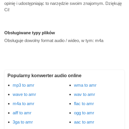
opinię i udostępniając to narzędzie swoim znajomym. Dziękuję
Ci!
Obsługiwane typy plików
Obsługuje dowolny format audio / wideo, w tym:
m4a
Popularny konwerter audio online
mp3 to amr
wma to amr
wave to amr
wav to amr
m4a to amr
flac to amr
aiff to amr
ogg to amr
3ga to amr
aac to amr