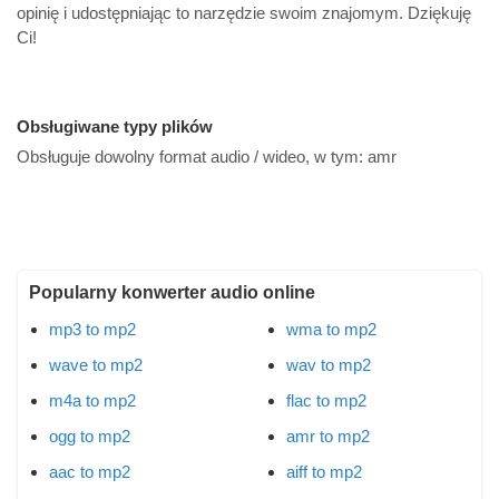
opinię i udostępniając to narzędzie swoim znajomym. Dziękuję
Ci!
Obsługiwane typy plików
Obsługuje dowolny format audio / wideo, w tym:
amr
Popularny konwerter audio online
mp3 to mp2
wma to mp2
wave to mp2
wav to mp2
m4a to mp2
flac to mp2
ogg to mp2
amr to mp2
aac to mp2
aiff to mp2