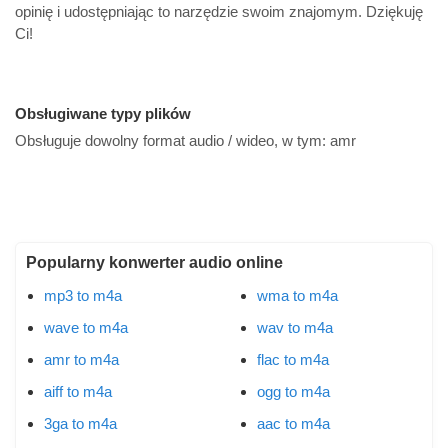
opinię i udostępniając to narzędzie swoim znajomym. Dziękuję
Ci!
Obsługiwane typy plików
Obsługuje dowolny format audio / wideo, w tym:
amr
Popularny konwerter audio online
mp3 to m4a
wma to m4a
wave to m4a
wav to m4a
amr to m4a
flac to m4a
aiff to m4a
ogg to m4a
3ga to m4a
aac to m4a