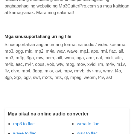
pagbabahagi ng website ng Mp3CutterPro.com sa mga kaibigan
at kamag-anak. Maraming salamat!
Mga sinusuportahang uri ng file
Sinusuportahan ang anumang format na audio / video kasama:
mp3, ogg, mid, mp2, m4a, wav, wave, mp1, ape, rmi, flac, aif,
mp3, m4p, 3ga, raw, pcm, aiff, wma, oga, amr, caf, midi, aifc,
m4b, aac, m4r, opus, vob, wtv, mpg, mov, xvid, rm, m4v, m1v,
flv, divx, mp4, 3gpp, mkv, avi, mpv, rmvb, dvr-ms, wmv, f4p,
3gp, 3g2, ogv, swf, m2ts, mts, qt, mpeg, webm, f4v, asf
Mga sikat na online audio converter
mp3 to flac
wma to flac
wave to flac
wav to flac