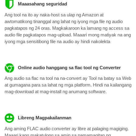
Maaasahang seguridad
Ang tool na ito ay naka-host sa ulap ng Amazon at
awtomatikong tinanggal ang lahat ng iyong mga file ng audio
pagkatapos ng 24 oras. Magkakaroon ka lamang ng access sa
audio file pagkatapos mag-upload. Maaari mong matiyak na ang
iyong mga sensitibong file na audio ay hindi nakolekta
Online audio hanggang sa flac tool ng Converter
Ang audio sa flac na tool na na-convert ay Tool na batay sa Web
at gumagana para sa lahat ng mga platform. Hindi na kailangang
mag-download at mag-install ng anumang software.
Libreng Magpakailanman
Ang aming FLAC audio converter ay libre at palaging magiging.
Maaari kang makatulong sa amin sa pamamagitan ng