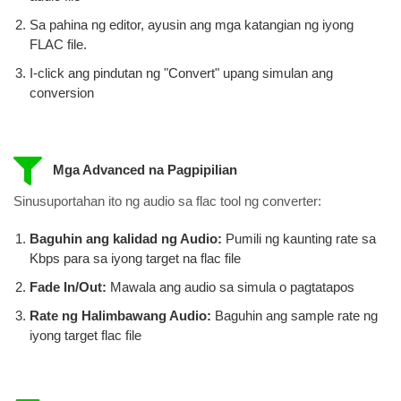
Sa pahina ng editor, ayusin ang mga katangian ng iyong
FLAC file.
I-click ang pindutan ng "Convert" upang simulan ang
conversion
Mga Advanced na Pagpipilian
Sinusuportahan ito ng audio sa flac tool ng converter:
Baguhin ang kalidad ng Audio:
Pumili ng kaunting rate sa
Kbps para sa iyong target na flac file
Fade In/Out:
Mawala ang audio sa simula o pagtatapos
Rate ng Halimbawang Audio:
Baguhin ang sample rate ng
iyong target flac file