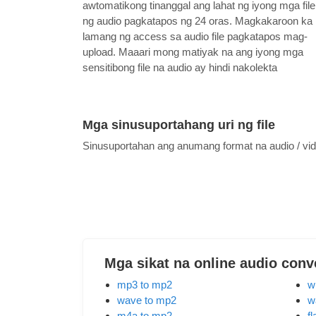
awtomatikong tinanggal ang lahat ng iyong mga file
ng audio pagkatapos ng 24 oras. Magkakaroon ka
lamang ng access sa audio file pagkatapos mag-
upload. Maaari mong matiyak na ang iyong mga
sensitibong file na audio ay hindi nakolekta
Mga sinusuportahang uri ng file
Sinusuportahan ang anumang format na audio / v
Mga sikat na online audio conv
mp3 to mp2
w
wave to mp2
w
m4a to mp2
f