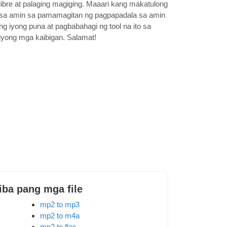
libre at palaging magiging. Maaari kang makatulong
sa amin sa pamamagitan ng pagpapadala sa amin
ng iyong puna at pagbabahagi ng tool na ito sa
iyong mga kaibigan. Salamat!
iba pang mga file
mp2 to mp3
mp2 to m4a
mp2 to flac