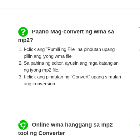
Paano Mag-convert ng wma sa
mp2?
e
I-click ang "Pumili ng File" na pindutan upang
a
piliin ang iyong wma file
Sa pahina ng editor, ayusin ang mga katangian
ng iyong mp2 file.
I-click ang pindutan ng "Convert" upang simulan
ang conversion
Online wma hanggang sa mp2
tool ng Converter