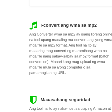
I-convert ang wma sa mp2
Ang Converter wma sa mp2 ay isang libreng onlin
na tool upang madaling ma-convert ang iyong wm
mga file sa mp2 format. Ang tool na ito ay
maaaring mag-convert ng maramihang wma na
mga file nang sabay-sabay sa mp2 format (batch
conversion). Maaari kang mag-upload ng wma
mga file mula sa iyong computer o sa
pamamagitan ng URL.
Maaasahang seguridad
Ang tool na ito ay naka-host sa ulap ng Amazon at