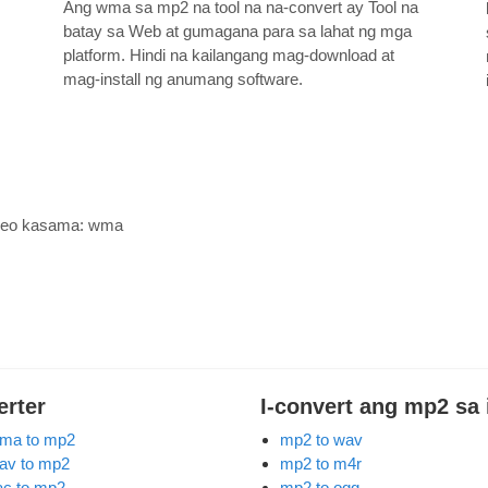
Ang wma sa mp2 na tool na na-convert ay Tool na
batay sa Web at gumagana para sa lahat ng mga
platform. Hindi na kailangang mag-download at
mag-install ng anumang software.
ideo kasama:
wma
erter
I-convert ang mp2 sa 
ma to mp2
mp2 to wav
av to mp2
mp2 to m4r
lac to mp2
mp2 to ogg