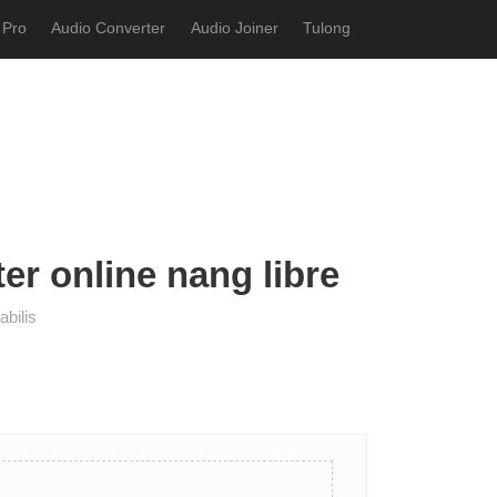
 Pro
Audio Converter
Audio Joiner
Tulong
r online nang libre
bilis