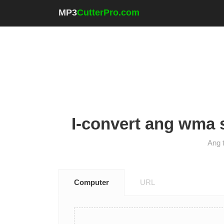
MP3
CutterPro.com
I-convert ang wma 
Ang 
Computer
URL