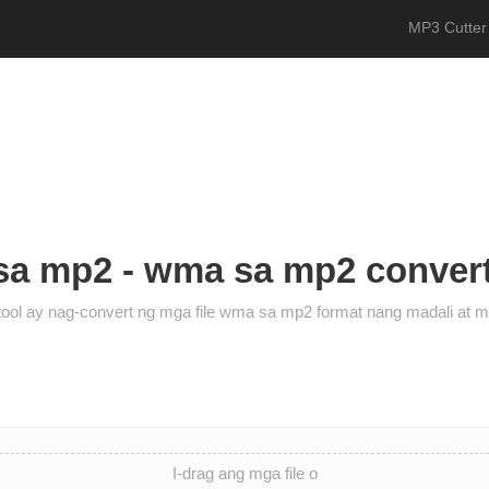
MP3 Cutter
sa mp2 - wma sa mp2 converte
tool ay nag-convert ng mga file wma sa mp2 format nang madali at ma
I-drag ang mga file o